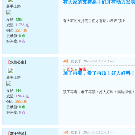
有大家的支持高手们才有动力发表.顶
新手上路
发帖:
4283
有大家的支持高手们才有动力发表.顶上...
威望:
11756 点
铜币:
3514 枚
贡献值:
0 点
好评度:
0 点
4楼
发表于: 2026-06-02 23:03
---
【
水晶公主
】
u
回复
u
编辑
u
顶了再看，看了再顶！好人好料
新手上路
发帖:
4444
顶了再看，看了再顶！好人好料！焉能掉低
威望:
12074 点
铜币:
3655 枚
贡献值:
0 点
好评度:
0 点
5楼
发表于: 2026-06-02 23:03
---
【
君子特区
】