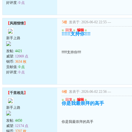
好评度:
0 点
5楼
发表于: 2026-06-02 22:55
---
【
风雨惜情
】
u
回复
u
编辑
u
!!!!!!支持你!!!!
新手上路
发帖:
4421
!!!!!!支持你!!!!
威望:
12069 点
铜币:
3634 枚
贡献值:
0 点
好评度:
0 点
6楼
发表于: 2026-06-02 22:56
---
【
千里相见
】
u
回复
u
编辑
u
你是我最崇拜的高手
新手上路
发帖:
4450
你是我最崇拜的高手
威望:
12174 点
铜币:
3707 枚