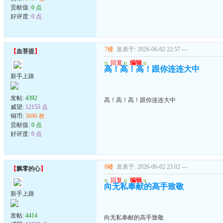
贡献值:
0 点
好评度:
0 点
7楼
发表于: 2026-06-02 22:57
---
【
血菩提
】
u
回复
u
编辑
u
高！高！高！跟你连连大中
新手上路
发帖:
4392
高！高！高！跟你连连大中
威望:
12155 点
铜币:
3696 枚
贡献值:
0 点
好评度:
0 点
8楼
发表于: 2026-06-02 23:02
---
【
飘零的心
】
u
回复
u
编辑
u
向无私奉献的高手致敬
新手上路
发帖:
4414
向无私奉献的高手致敬