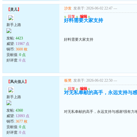
沙发
发表于: 2026-06-02 22:47
---
【
灵儿
】
u
回复
u
编辑
u
好料需要大家支持
新手上路
发帖:
4423
好料需要大家支持
威望:
11967 点
铜币:
3600 枚
贡献值:
0 点
好评度:
0 点
板凳
发表于: 2026-06-02 22:50
---
【
风火佳人
】
u
回复
u
编辑
u
对无私奉献的高手，永远支持与感
新手上路
发帖:
4360
对无私奉献的高手，永远支持与感谢!强有力
威望:
12093 点
铜币:
3677 枚
贡献值:
0 点
好评度:
0 点