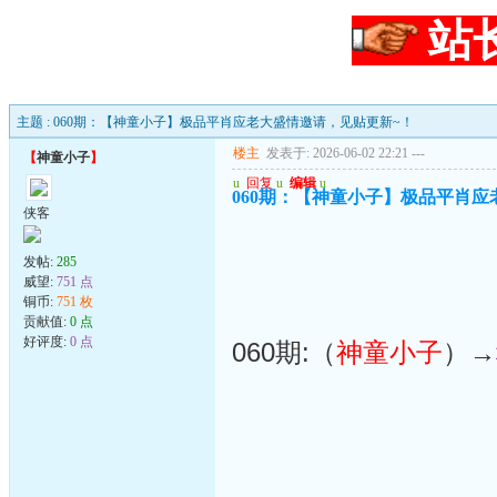
站
主题 : 060期：【神童小子】极品平肖应老大盛情邀请，见贴更新~！
楼主
发表于: 2026-06-02 22:21
---
【
神童小子
】
u
回复
u
编辑
u
060期：【神童小子】极品平肖应
侠客
发帖:
285
威望:
751 点
铜币:
751 枚
贡献值:
0 点
好评度:
0 点
060期:（
神童小子
）→