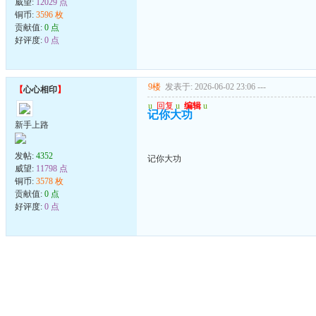
威望:
12029 点
铜币:
3596 枚
贡献值:
0 点
好评度:
0 点
9楼
发表于: 2026-06-02 23:06
---
【
心心相印
】
u
回复
u
编辑
u
记你大功
新手上路
发帖:
4352
记你大功
威望:
11798 点
铜币:
3578 枚
贡献值:
0 点
好评度:
0 点