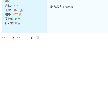
发帖:
4373
老大厉害！我来顶了！
威望:
11687 点
铜币:
3470 枚
贡献值:
0 点
好评度:
0 点
<<
1
2
>>
[共
2
页]