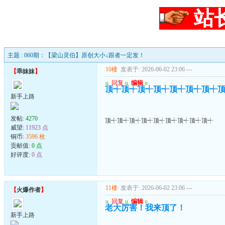
站
主题 : 060期：【梁山灵伯】原创大小↓跟者一定发！
10楼
发表于: 2026-06-02 23:06
---
【
乖妹妹
】
u
回复
u
编辑
u
顶┽顶┽顶┽顶┽顶┽顶┽顶┽
新手上路
发帖:
4270
顶┽顶┽顶┽顶┽顶┽顶┽顶┽顶┽顶┽
威望:
11923 点
铜币:
3596 枚
贡献值:
0 点
好评度:
0 点
11楼
发表于: 2026-06-02 23:06
---
【
火爆作者
】
u
回复
u
编辑
u
老大厉害！我来顶了！
新手上路