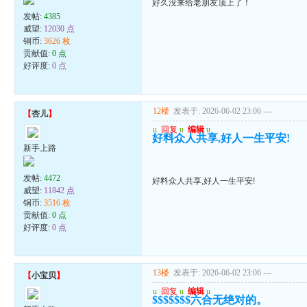
好久没来给老朋友顶上了！
发帖:
4385
威望:
12030 点
铜币:
3626 枚
贡献值:
0 点
好评度:
0 点
12楼
发表于: 2026-06-02 23:06
---
【
杏儿
】
u
回复
u
编辑
u
好料众人共享,好人一生平安!
新手上路
发帖:
4472
好料众人共享,好人一生平安!
威望:
11842 点
铜币:
3516 枚
贡献值:
0 点
好评度:
0 点
13楼
发表于: 2026-06-02 23:06
---
【
小宝贝
】
u
回复
u
编辑
u
$$$$$$$六合无绝对的。