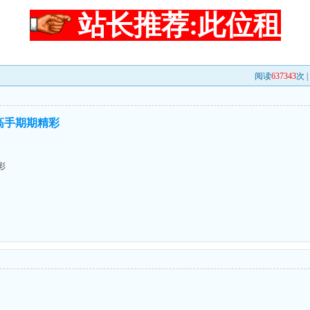
站长推荐:此位租
阅读
637343
次 
高手期期精彩
彩