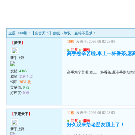
主题 : 060期：【富贵天下】顶级→单双←赢得不是梦！
10楼
发表于: 2026-06-02 23:04
---
【
梦伊
】
u
回复
u
编辑
u
高手您辛苦啦,奉上一杯香茶,愿
新手上路
发帖:
4366
高手您辛苦啦,奉上一杯香茶,愿高手期期精
威望:
11944 点
铜币:
3631 枚
贡献值:
0 点
好评度:
0 点
11楼
发表于: 2026-06-02 23:05
---
【
平定天下
】
u
回复
u
编辑
u
好久没来给老朋友顶上了！
新手上路