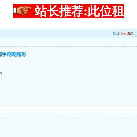
站长推荐:此位租
阅读
637536
次 
高手期期精彩
彩