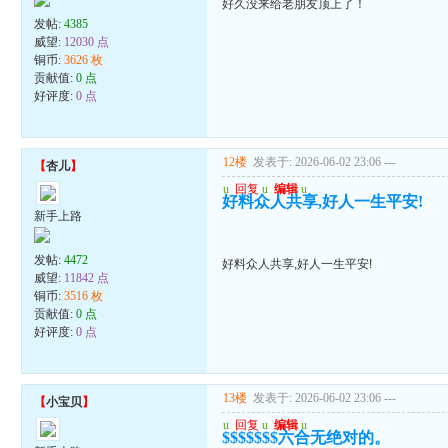
好久没来给老朋友顶上了！
发帖:
4385
威望:
12030 点
铜币:
3626 枚
贡献值:
0 点
好评度:
0 点
12楼
发表于: 2026-06-02 23:06
---
【
杏儿
】
u
回复
u
编辑
u
好料众人共享,好人一生平安!
新手上路
发帖:
4472
好料众人共享,好人一生平安!
威望:
11842 点
铜币:
3516 枚
贡献值:
0 点
好评度:
0 点
13楼
发表于: 2026-06-02 23:06
---
【
小宝贝
】
u
回复
u
编辑
u
$$$$$$$六合无绝对的。