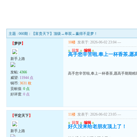
主题 : 060期：【富贵天下】顶级→单双←赢得不是梦！
10楼
发表于: 2026-06-02 23:04
---
【
梦伊
】
u
回复
u
编辑
u
高手您辛苦啦,奉上一杯香茶,愿
新手上路
发帖:
4366
高手您辛苦啦,奉上一杯香茶,愿高手期期精
威望:
11944 点
铜币:
3631 枚
贡献值:
0 点
好评度:
0 点
11楼
发表于: 2026-06-02 23:05
---
【
平定天下
】
u
回复
u
编辑
u
好久没来给老朋友顶上了！
新手上路