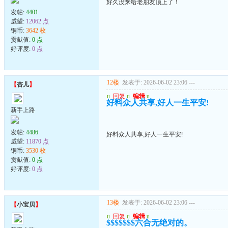
好久没来给老朋友顶上了！
发帖:
4401
威望:
12062 点
铜币:
3642 枚
贡献值:
0 点
好评度:
0 点
12楼
发表于: 2026-06-02 23:06
---
【
杏儿
】
u
回复
u
编辑
u
好料众人共享,好人一生平安!
新手上路
发帖:
4486
好料众人共享,好人一生平安!
威望:
11870 点
铜币:
3530 枚
贡献值:
0 点
好评度:
0 点
13楼
发表于: 2026-06-02 23:06
---
【
小宝贝
】
u
回复
u
编辑
u
$$$$$$$六合无绝对的。