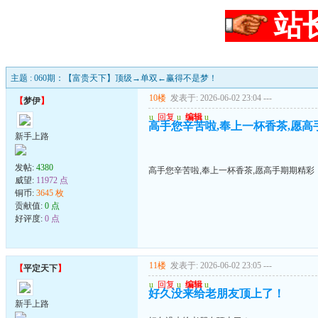
站
主题 : 060期：【富贵天下】顶级→单双←赢得不是梦！
10楼
发表于: 2026-06-02 23:04
---
【
梦伊
】
u
回复
u
编辑
u
高手您辛苦啦,奉上一杯香茶,愿高
新手上路
发帖:
4380
高手您辛苦啦,奉上一杯香茶,愿高手期期精彩
威望:
11972 点
铜币:
3645 枚
贡献值:
0 点
好评度:
0 点
11楼
发表于: 2026-06-02 23:05
---
【
平定天下
】
u
回复
u
编辑
u
好久没来给老朋友顶上了！
新手上路