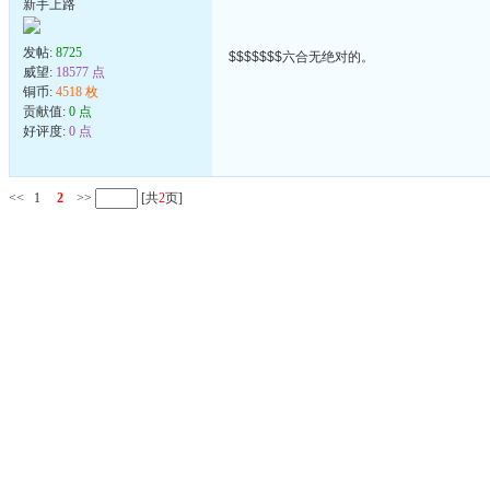
新手上路
发帖:
8725
$$$$$$$六合无绝对的。
威望:
18577 点
铜币:
4518 枚
贡献值:
0 点
好评度:
0 点
<<
1
2
>>
[共
2
页]