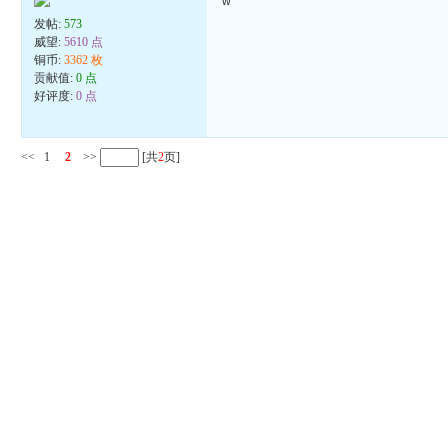
w
发帖:
573
威望:
5610 点
铜币:
3362 枚
贡献值:
0 点
好评度:
0 点
<<
1
2
>>
[共
2
页]