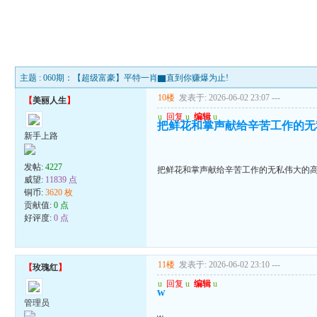
主题 : 060期：【超级富豪】平特一肖▇直到你赚爆为止!
10楼
发表于: 2026-06-02 23:07
---
【
美丽人生
】
u
回复
u
编辑
u
把鲜花和掌声献给辛苦工作的无
新手上路
发帖:
4227
把鲜花和掌声献给辛苦工作的无私伟大的
威望:
11839 点
铜币:
3620 枚
贡献值:
0 点
好评度:
0 点
11楼
发表于: 2026-06-02 23:10
---
【
玫瑰红
】
u
回复
u
编辑
u
w
管理员