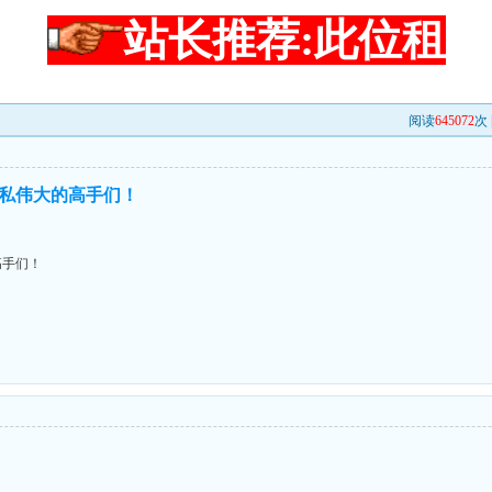
站长推荐:此位租
阅读
645072
次 
私伟大的高手们！
高手们！