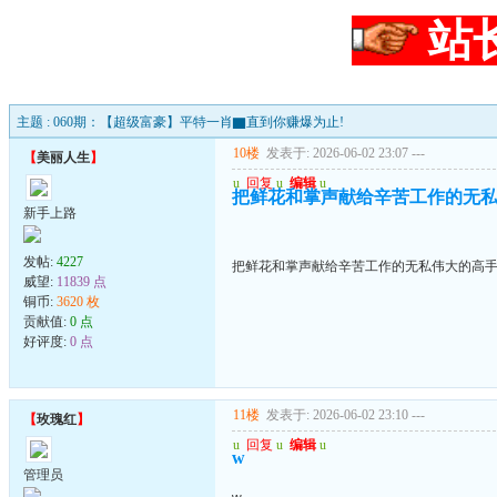
站
主题 : 060期：【超级富豪】平特一肖▇直到你赚爆为止!
10楼
发表于: 2026-06-02 23:07
---
【
美丽人生
】
u
回复
u
编辑
u
把鲜花和掌声献给辛苦工作的无
新手上路
发帖:
4227
把鲜花和掌声献给辛苦工作的无私伟大的高
威望:
11839 点
铜币:
3620 枚
贡献值:
0 点
好评度:
0 点
11楼
发表于: 2026-06-02 23:10
---
【
玫瑰红
】
u
回复
u
编辑
u
w
管理员