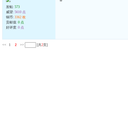
w
发帖:
573
威望:
5610 点
铜币:
3362 枚
贡献值:
0 点
好评度:
0 点
<<
1
2
>>
[共
2
页]