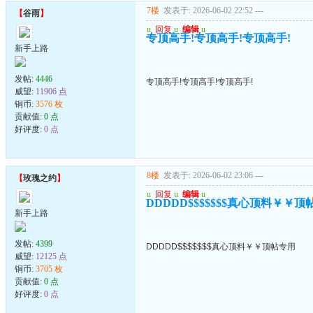
7楼
发表于: 2026-06-02 22:52
---
【
谷雨
】
u
回复
u
编辑
u
专顶高手!专顶高手!专顶高手!
新手上路
发帖:
4446
专顶高手!专顶高手!专顶高手!
威望:
11906 点
铜币:
3576 枚
贡献值:
0 点
好评度:
0 点
8楼
发表于: 2026-06-02 23:06
---
【
玫瑰之约
】
u
回复
u
编辑
u
DDDDD$$$$$$$真心顶料￥￥顶
新手上路
发帖:
4399
DDDDD$$$$$$$真心顶料￥￥顶帖专用
威望:
12125 点
铜币:
3705 枚
贡献值:
0 点
好评度:
0 点