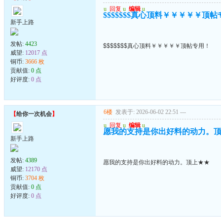
u
回复
u
编辑
u
$$$$$$$真心顶料￥￥￥￥￥顶
新手上路
发帖:
4423
$$$$$$$真心顶料￥￥￥￥￥顶帖专用！
威望:
12017 点
铜币:
3666 枚
贡献值:
0 点
好评度:
0 点
6楼
发表于: 2026-06-02 22:51
---
【
给你一次机会
】
u
回复
u
编辑
u
愿我的支持是你出好料的动力。
新手上路
发帖:
4389
愿我的支持是你出好料的动力。顶上★★
威望:
12170 点
铜币:
3704 枚
贡献值:
0 点
好评度:
0 点