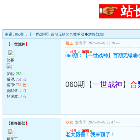
站
主题 : 060期：【一世战神】百期无错㊣合数单双◆辉煌战绩!
楼主
发表于: 2026-06-02 22:20
---
【
一世战神
】
u
回复
u
编辑
u
060期：【一世战神】百期无错㊣
侠客
发帖:
285
威望:
751 点
060期【
一世战神
】
合
铜币:
751 枚
贡献值:
2 点
好评度:
0 点
沙发
发表于: 2026-06-02 22:47
---
【
喜多郎郎
】
u
回复
u
编辑
u
老大厉害！我来顶了！
精灵王