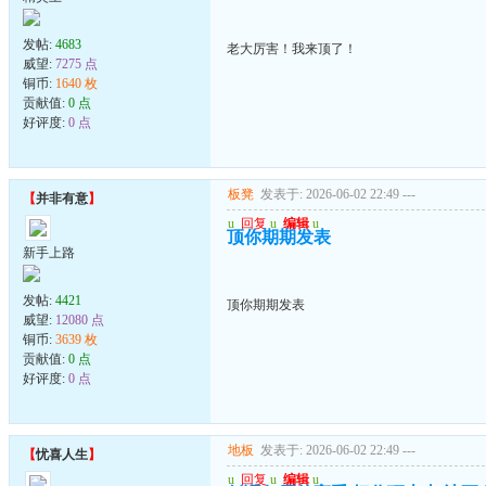
发帖:
4683
老大厉害！我来顶了！
威望:
7275 点
铜币:
1640 枚
贡献值:
0 点
好评度:
0 点
板凳
发表于: 2026-06-02 22:49
---
【
并非有意
】
u
回复
u
编辑
u
顶你期期发表
新手上路
发帖:
4421
顶你期期发表
威望:
12080 点
铜币:
3639 枚
贡献值:
0 点
好评度:
0 点
地板
发表于: 2026-06-02 22:49
---
【
忧喜人生
】
u
回复
u
编辑
u