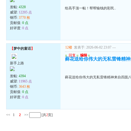
发帖:
4328
给高手顶一帖！帮帮输钱的彩民..
威望:
12205 点
铜币:
3770 枚
贡献值:
0 点
好评度:
0 点
12楼
发表于: 2026-06-02 23:07
---
【
梦中的童话
】
u
回复
u
编辑
u
藓花送给你伟大的无私雷锋精神来
新手上路
发帖:
4394
藓花送给你伟大的无私雷锋精神来自四面八方
威望:
11965 点
铜币:
3643 枚
贡献值:
0 点
好评度:
0 点
<<
1
2
>>
[共
2
页]