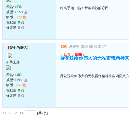
发帖:
4336
给高手顶一帖！帮帮输钱的彩民..
威望:
12221 点
铜币:
3778 枚
贡献值:
0 点
好评度:
0 点
12楼
发表于: 2026-06-02 23:07
---
【
梦中的童话
】
u
回复
u
编辑
u
藓花送给你伟大的无私雷锋精神来自
新手上路
发帖:
4403
藓花送给你伟大的无私雷锋精神来自四面八方的
威望:
11983 点
铜币:
3652 枚
贡献值:
0 点
好评度:
0 点
<<
1
2
>>
[共
2
页]