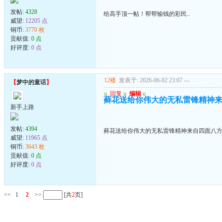
发帖:
4328
给高手顶一帖！帮帮输钱的彩民..
威望:
12205 点
铜币:
3770 枚
贡献值:
0 点
好评度:
0 点
12楼
发表于: 2026-06-02 23:07
---
【
梦中的童话
】
u
回复
u
编辑
u
藓花送给你伟大的无私雷锋精神来自
新手上路
发帖:
4394
藓花送给你伟大的无私雷锋精神来自四面八方的
威望:
11965 点
铜币:
3643 枚
贡献值:
0 点
好评度:
0 点
<<
1
2
>>
[共
2
页]