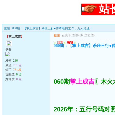
站
主题 : 060期：【掌上成吉】杀庄三行●传奇经典之作，万人见证！
楼主
发表于: 2026-06-02 22:20
---
【
掌上成吉
】
u
回复
u
编辑
u
060期：【掌上成吉】杀庄三行●
侠客
发帖:
286
威望:
751 点
铜币:
751 枚
贡献值:
0 点
好评度:
0 点
060期
掌上成吉
〖木火水
2026年：五行号码对照