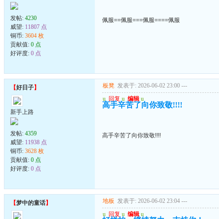
发帖:
4230
佩服==佩服===佩服====佩服
威望:
11807 点
铜币:
3604 枚
贡献值:
0 点
好评度:
0 点
板凳
发表于: 2026-06-02 23:00
---
【
好日子
】
u
回复
u
编辑
u
高手辛苦了向你致敬!!!!
新手上路
发帖:
4359
高手辛苦了向你致敬!!!!
威望:
11938 点
铜币:
3628 枚
贡献值:
0 点
好评度:
0 点
地板
发表于: 2026-06-02 23:04
---
【
梦中的童话
】
u
回复
u
编辑
u