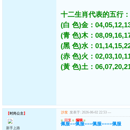
十二生肖代表的五行
(白 色)金：04,05,12,13,
(青 色)木：08,09,16,17,
(黑 色)水：01,14,15,22,
(赤 色)火：02,03,10,11,
(黃 色)土：06,07,20,21,
沙发
发表于: 2026-06-02 22:53
---
【
时尚公主
】
u
回复
u
编辑
u
佩服==佩服===佩服====佩服
新手上路