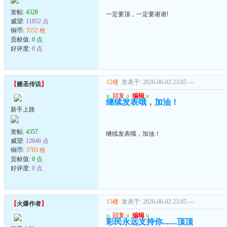
发帖:
4328
一定要顶，一定要谢谢!
威望:
11852 点
铜币:
3552 枚
贡献值:
0 点
好评度:
0 点
12楼
发表于: 2026-06-02 23:05
---
【
赌圣传说
】
u
回复
u
编辑
u
继续发表哦，加油！
新手上路
发帖:
4357
继续发表哦，加油！
威望:
12046 点
铜币:
3703 枚
贡献值:
0 点
好评度:
0 点
13楼
发表于: 2026-06-02 23:05
---
【
火爆作者
】
u
回复
u
编辑
u
彩民永远支持你.......顶顶