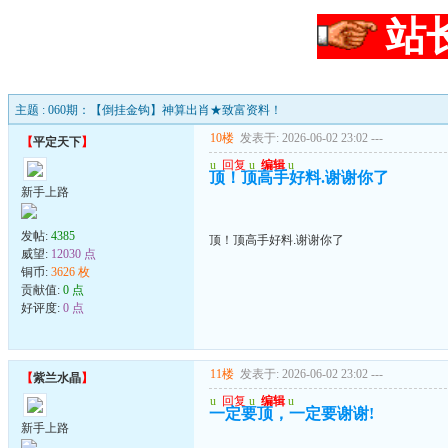
站
主题 : 060期：【倒挂金钩】神算出肖★致富资料！
10楼
发表于: 2026-06-02 23:02
---
【
平定天下
】
u
回复
u
编辑
u
顶！顶高手好料.谢谢你了
新手上路
发帖:
4385
顶！顶高手好料.谢谢你了
威望:
12030 点
铜币:
3626 枚
贡献值:
0 点
好评度:
0 点
11楼
发表于: 2026-06-02 23:02
---
【
紫兰水晶
】
u
回复
u
编辑
u
一定要顶，一定要谢谢!
新手上路