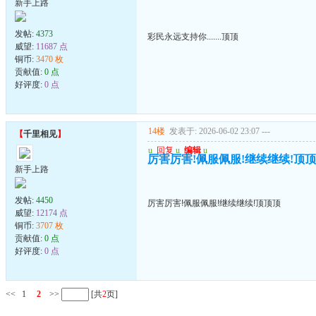
新手上路
发帖:
4373
彩民永远支持你.......顶顶
威望:
11687 点
铜币:
3470 枚
贡献值:
0 点
好评度:
0 点
14楼
发表于: 2026-06-02 23:07
---
【
千里相见
】
u
回复
u
编辑
u
厉害厉害!佩服佩服!继续继续!顶
新手上路
发帖:
4450
厉害厉害!佩服佩服!继续继续!顶顶顶
威望:
12174 点
铜币:
3707 枚
贡献值:
0 点
好评度:
0 点
<<
1
2
>>
[共
2
页]