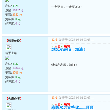
发帖:
4328
一定要顶，一定要谢谢!
威望:
11852 点
铜币:
3552 枚
贡献值:
0 点
好评度:
0 点
12楼
发表于: 2026-06-02 23:05
---
【
赌圣传说
】
u
回复
u
编辑
u
继续发表哦，加油！
新手上路
发帖:
4357
继续发表哦，加油！
威望:
12046 点
铜币:
3703 枚
贡献值:
0 点
好评度:
0 点
13楼
发表于: 2026-06-02 23:05
---
【
火爆作者
】
u
回复
u
编辑
u
彩民永远支持你.......顶顶