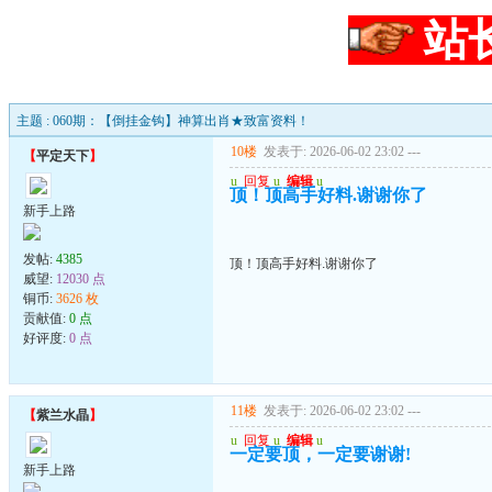
站
主题 : 060期：【倒挂金钩】神算出肖★致富资料！
10楼
发表于: 2026-06-02 23:02
---
【
平定天下
】
u
回复
u
编辑
u
顶！顶高手好料.谢谢你了
新手上路
发帖:
4385
顶！顶高手好料.谢谢你了
威望:
12030 点
铜币:
3626 枚
贡献值:
0 点
好评度:
0 点
11楼
发表于: 2026-06-02 23:02
---
【
紫兰水晶
】
u
回复
u
编辑
u
一定要顶，一定要谢谢!
新手上路