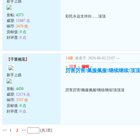
新手上路
发帖:
4373
彩民永远支持你.......顶顶
威望:
11687 点
铜币:
3470 枚
贡献值:
0 点
好评度:
0 点
14楼
发表于: 2026-06-02 23:07
---
【
千里相见
】
u
回复
u
编辑
u
厉害厉害!佩服佩服!继续继续!顶
新手上路
发帖:
4450
厉害厉害!佩服佩服!继续继续!顶顶顶
威望:
12174 点
铜币:
3707 枚
贡献值:
0 点
好评度:
0 点
<<
1
2
>>
[共
2
页]