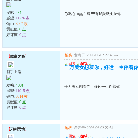
发帖:
4341
你嘅心血無白費!!!!!有我默默支持你......
威望:
11776 点
铜币:
3567 枚
贡献值:
0 点
好评度:
0 点
板凳
发表于: 2026-06-02 22:49
---
【
致富之路
】
u
回复
u
编辑
u
千万美女想着你，好运一生伴着
新手上路
发帖:
4308
千万美女想着你，好运一生伴着你
威望:
11915 点
铜币:
3614 枚
贡献值:
0 点
好评度:
0 点
地板
发表于: 2026-06-02 22:54
---
【
刀剑无情
】
u
回复
u
编辑
u