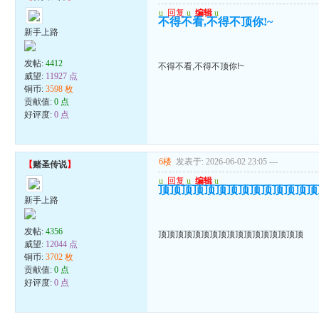
u
回复
u
编辑
u
不得不看,不得不顶你!~
新手上路
发帖:
4412
不得不看,不得不顶你!~
威望:
11927 点
铜币:
3598 枚
贡献值:
0 点
好评度:
0 点
6楼
发表于: 2026-06-02 23:05
---
【
赌圣传说
】
u
回复
u
编辑
u
顶顶顶顶顶顶顶顶顶顶顶顶顶顶
新手上路
发帖:
4356
顶顶顶顶顶顶顶顶顶顶顶顶顶顶顶顶顶
威望:
12044 点
铜币:
3702 枚
贡献值:
0 点
好评度:
0 点