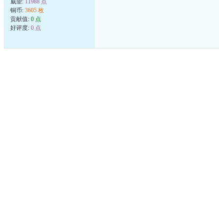
威望:
11988 点
铜币:
3605 枚
贡献值:
0 点
好评度:
0 点