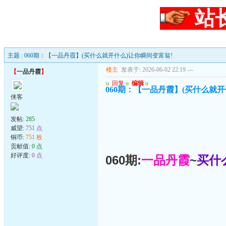
站
主题 : 060期：【一品丹霞】(买什么就开什么)让你瞬间变富翁!
楼主
发表于: 2026-06-02 22:19
---
【
一品丹霞
】
u
回复
u
编辑
u
060期：【一品丹霞】(买什么就开
侠客
发帖:
285
威望:
751 点
铜币:
751 枚
贡献值:
0 点
好评度:
0 点
060期:
一品丹霞
~
买什