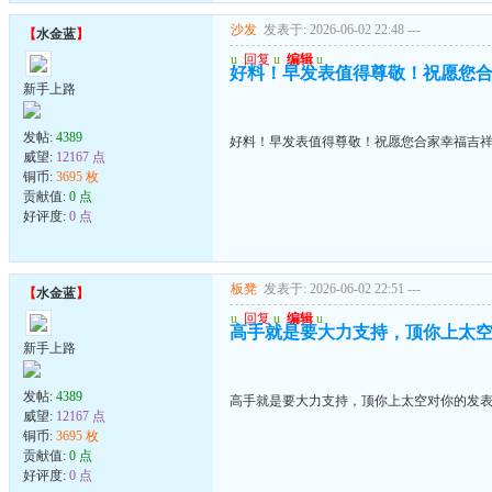
沙发
发表于: 2026-06-02 22:48
---
【
水金蓝
】
u
回复
u
编辑
u
好料！早发表值得尊敬！祝愿您
新手上路
发帖:
4389
好料！早发表值得尊敬！祝愿您合家幸福吉
威望:
12167 点
铜币:
3695 枚
贡献值:
0 点
好评度:
0 点
板凳
发表于: 2026-06-02 22:51
---
【
水金蓝
】
u
回复
u
编辑
u
高手就是要大力支持，顶你上太
新手上路
发帖:
4389
高手就是要大力支持，顶你上太空对你的发
威望:
12167 点
铜币:
3695 枚
贡献值:
0 点
好评度:
0 点