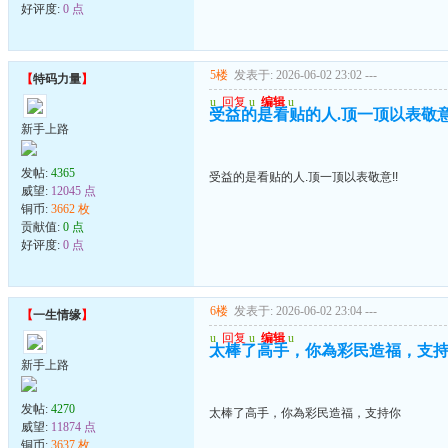
好评度:
0 点
5楼
发表于: 2026-06-02 23:02
---
【
特码力量
】
u
回复
u
编辑
u
受益的是看贴的人.顶一顶以表敬意
新手上路
发帖:
4365
受益的是看贴的人.顶一顶以表敬意!!
威望:
12045 点
铜币:
3662 枚
贡献值:
0 点
好评度:
0 点
6楼
发表于: 2026-06-02 23:04
---
【
一生情缘
】
u
回复
u
编辑
u
太棒了高手，你為彩民造福，支
新手上路
发帖:
4270
太棒了高手，你為彩民造福，支持你
威望:
11874 点
铜币:
3637 枚