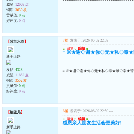
威望:
12068 点
铜币:
3639 枚
贡献值:
0 点
好评度:
0 点
7楼
发表于: 2026-06-02 22:59
---
【
紫兰水晶
】
u
回复
u
编辑
u
≡ ※★谢◇谢★你◇无★私◇奉★
新手上路
发帖:
4328
≡ ※★谢◇谢★你◇无★私◇奉★献◇辛★苦
威望:
11852 点
铜币:
3552 枚
贡献值:
0 点
好评度:
0 点
8楼
发表于: 2026-06-02 22:59
---
【
柳蓝儿
】
u
回复
u
编辑
u
感恩亲人朋友生活会更美好!
新手上路