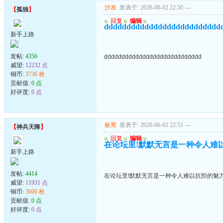
沙发
发表于: 2026-06-02 22:50
---
【
孤独
】
u
回复
u
编辑
u
dddddddddddddddddddddddddd
新手上路
发帖:
4356
dddddddddddddddddddddddddddd
威望:
12232 点
铜币:
3736 枚
贡献值:
0 点
好评度:
0 点
板凳
发表于: 2026-06-02 22:51
---
【
神兵天降
】
u
回复
u
编辑
u
在论坛里!默默无言是一种令人难
新手上路
发帖:
4414
在论坛里!默默无言是一种令人难以抗拒的魅
威望:
11931 点
铜币:
3600 枚
贡献值:
0 点
好评度:
0 点