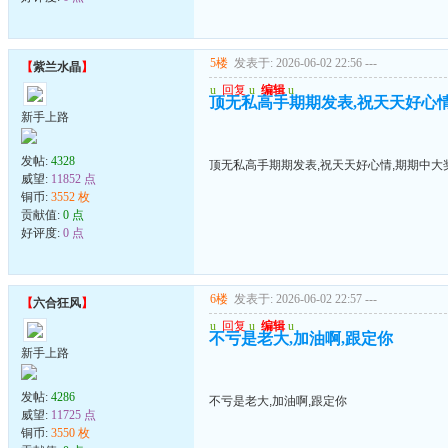
5楼
发表于: 2026-06-02 22:56
---
【
紫兰水晶
】
u
回复
u
编辑
u
顶无私高手期期发表,祝天天好心情
新手上路
发帖:
4328
顶无私高手期期发表,祝天天好心情,期期中大奖
威望:
11852 点
铜币:
3552 枚
贡献值:
0 点
好评度:
0 点
6楼
发表于: 2026-06-02 22:57
---
【
六合狂风
】
u
回复
u
编辑
u
不亏是老大,加油啊,跟定你
新手上路
发帖:
4286
不亏是老大,加油啊,跟定你
威望:
11725 点
铜币:
3550 枚