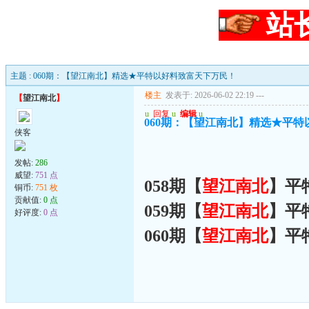
站
主题 : 060期：【望江南北】精选★平特以好料致富天下万民！
楼主
发表于: 2026-06-02 22:19
---
【
望江南北
】
u
回复
u
编辑
u
060期：【望江南北】精选★平
侠客
发帖:
286
威望:
751 点
058期【
望江南北
】平
铜币:
751 枚
贡献值:
0 点
059期【
望江南北
】平
好评度:
0 点
060期【
望江南北
】平