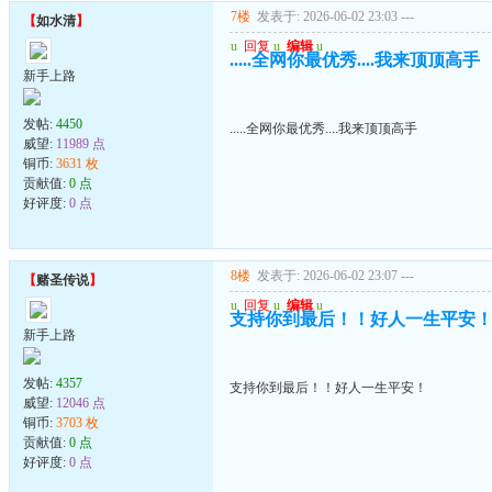
7楼
发表于: 2026-06-02 23:03
---
【
如水清
】
u
回复
u
编辑
u
.....全网你最优秀....我来顶顶高手
新手上路
发帖:
4450
.....全网你最优秀....我来顶顶高手
威望:
11989 点
铜币:
3631 枚
贡献值:
0 点
好评度:
0 点
8楼
发表于: 2026-06-02 23:07
---
【
赌圣传说
】
u
回复
u
编辑
u
支持你到最后！！好人一生平安
新手上路
发帖:
4357
支持你到最后！！好人一生平安！
威望:
12046 点
铜币:
3703 枚
贡献值:
0 点
好评度:
0 点