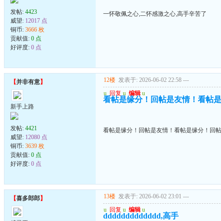
发帖:
4423
一怀敬佩之心,二怀感激之心,高手辛苦了
威望:
12017 点
铜币:
3666 枚
贡献值:
0 点
好评度:
0 点
12楼
发表于: 2026-06-02 22:58
---
【
并非有意
】
u
回复
u
编辑
u
看帖是缘分！回帖是友情！看帖
新手上路
发帖:
4421
看帖是缘分！回帖是友情！看帖是缘分！回
威望:
12080 点
铜币:
3639 枚
贡献值:
0 点
好评度:
0 点
13楼
发表于: 2026-06-02 23:01
---
【
喜多郎郎
】
u
回复
u
编辑
u
ddddddddddddd,高手