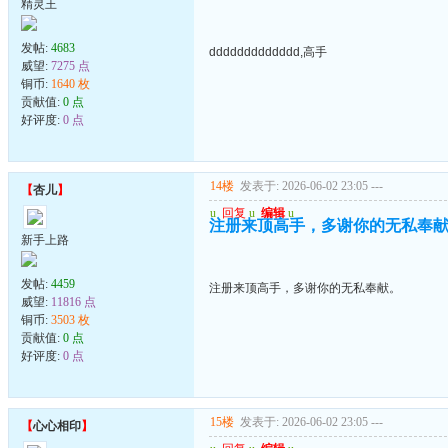
精灵王
发帖:
4683
ddddddddddddd,高手
威望:
7275 点
铜币:
1640 枚
贡献值:
0 点
好评度:
0 点
14楼
发表于: 2026-06-02 23:05
---
【
杏儿
】
u
回复
u
编辑
u
注册来顶高手，多谢你的无私奉
新手上路
发帖:
4459
注册来顶高手，多谢你的无私奉献。
威望:
11816 点
铜币:
3503 枚
贡献值:
0 点
好评度:
0 点
15楼
发表于: 2026-06-02 23:05
---
【
心心相印
】