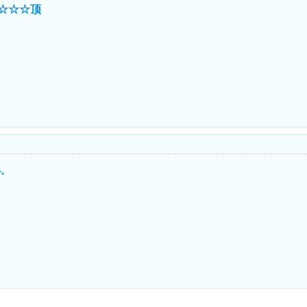
☆☆☆☆顶
.