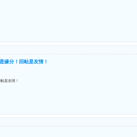
是缘分！回帖是友情！
回帖是友情！