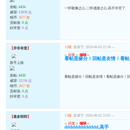
发帖:
4434
一怀敬佩之心,二怀感激之心,高手辛苦了
威望:
12039 点
铜币:
3677 枚
贡献值:
0 点
好评度:
0 点
12楼
发表于: 2026-06-02 22:58
---
【
并非有意
】
u
回复
u
编辑
u
看帖是缘分！回帖是友情！看帖
新手上路
发帖:
4439
看帖是缘分！回帖是友情！看帖是缘分！
威望:
12116 点
铜币:
3657 枚
贡献值:
0 点
好评度:
0 点
13楼
发表于: 2026-06-02 23:01
---
【
喜多郎郎
】
u
回复
u
编辑
u
ddddddddddddd,高手