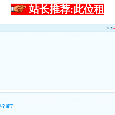
站长推荐:此位租
阅读
7
手辛苦了