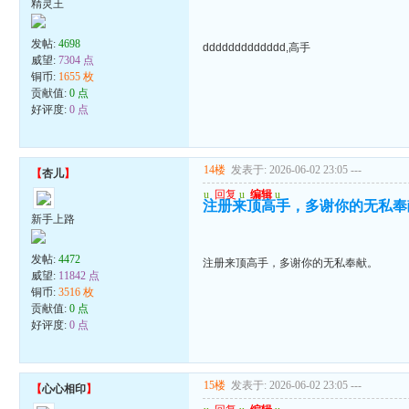
精灵王
发帖:
4698
ddddddddddddd,高手
威望:
7304 点
铜币:
1655 枚
贡献值:
0 点
好评度:
0 点
14楼
发表于: 2026-06-02 23:05
---
【
杏儿
】
u
回复
u
编辑
u
注册来顶高手，多谢你的无私奉
新手上路
发帖:
4472
注册来顶高手，多谢你的无私奉献。
威望:
11842 点
铜币:
3516 枚
贡献值:
0 点
好评度:
0 点
15楼
发表于: 2026-06-02 23:05
---
【
心心相印
】