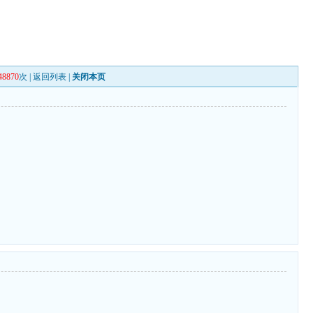
48870
次 |
返回列表
|
关闭本页