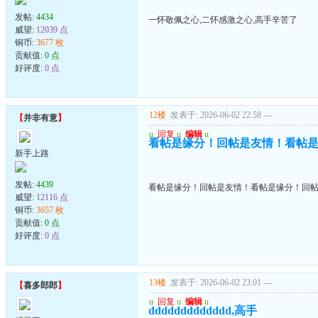
发帖:
4434
一怀敬佩之心,二怀感激之心,高手辛苦了
威望:
12039 点
铜币:
3677 枚
贡献值:
0 点
好评度:
0 点
12楼
发表于: 2026-06-02 22:58
---
【
并非有意
】
u
回复
u
编辑
u
看帖是缘分！回帖是友情！看帖
新手上路
发帖:
4439
看帖是缘分！回帖是友情！看帖是缘分！回
威望:
12116 点
铜币:
3657 枚
贡献值:
0 点
好评度:
0 点
13楼
发表于: 2026-06-02 23:01
---
【
喜多郎郎
】
u
回复
u
编辑
u
ddddddddddddd,高手