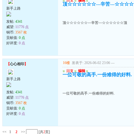
u
回复
u
编辑
u
顶☆☆☆☆☆☆---辛苦---☆☆☆
新手上路
发帖:
4341
顶☆☆☆☆☆☆---辛苦---☆☆☆☆☆☆顶
威望:
11776 点
铜币:
3567 枚
贡献值:
0 点
好评度:
0 点
16楼
发表于: 2026-06-02 23:06
---
【
心心相印
】
u
回复
u
编辑
u
一位可敬的高手.一份难得的好料.
新手上路
发帖:
4341
一位可敬的高手.一份难得的好料.
威望:
11776 点
铜币:
3567 枚
贡献值:
0 点
好评度:
0 点
<<
1
2
>>
[共
2
页]