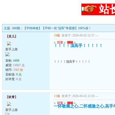
站
主题 : 060期：【平特神者】【平特一肖“冠军”争霸赛】100%准！
10楼
发表于: 2026-06-02 22:57
---
【
灵儿
】
u
回复
u
编辑
u
！！！！顶高手！！！！！
新手上路
发帖:
4408
！！！！顶高手！！！！！
威望:
11937 点
铜币:
3585 枚
贡献值:
0 点
好评度:
0 点
11楼
发表于: 2026-06-02 22:58
---
【
狄青
】
u
回复
u
编辑
u
一怀敬佩之心,二怀感激之心,高手
新手上路