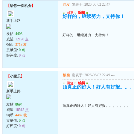
沙发
发表于: 2026-06-02 22:47
---
【
给你一次机会
】
u
回复
u
编辑
u
好样的，继续努力，支持你！
新手上路
发帖:
4403
好样的，继续努力，支持你！
威望:
12198 点
铜币:
3718 枚
贡献值:
0 点
好评度:
0 点
板凳
发表于: 2026-06-02 22:49
---
【
小宝贝
】
u
回复
u
编辑
u
顶真正的好人！好人有好报。。
新手上路
发帖:
8694
顶真正的好人！好人有好报。。。。。。。
威望:
18515 点
铜币:
4487 枚
贡献值:
0 点
好评度:
0 点