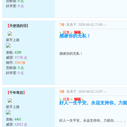
贡献值:
0 点
好评度:
0 点
7楼
发表于: 2026-06-02 23:00
---
【
天使流的泪
】
u
回复
u
编辑
u
感谢你的无私！
新手上路
发帖:
4298
感谢你的无私！
威望:
11736 点
铜币:
3543 枚
贡献值:
0 点
好评度:
0 点
8楼
发表于: 2026-06-02 23:07
---
【
千年等后
】
u
回复
u
编辑
u
好人一生平安。永远支持你。力
新手上路
发帖:
4401
好人一生平安。永远支持你。力挺你。。。
威望:
12012 点