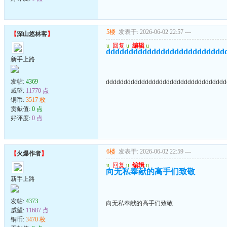
5楼
发表于: 2026-06-02 22:57
---
【
深山悠林客
】
u
回复
u
编辑
u
dddddddddddddddddddddddddd
新手上路
发帖:
4369
dddddddddddddddddddddddddddddddddd
威望:
11770 点
铜币:
3517 枚
贡献值:
0 点
好评度:
0 点
6楼
发表于: 2026-06-02 22:59
---
【
火爆作者
】
u
回复
u
编辑
u
向无私奉献的高手们致敬
新手上路
发帖:
4373
向无私奉献的高手们致敬
威望:
11687 点
铜币:
3470 枚