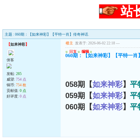
站
主题 : 060期：【如来神彩】【平特一肖】传奇神话.
楼主
发表于: 2026-06-02 22:18
---
【
如来神彩
】
u
回复
u
编辑
u
060期：【如来神彩】【平特一肖
侠客
发帖:
285
威望:
754 点
058期【
如来神彩
】
平
铜币:
754 枚
贡献值:
0 点
059期【
如来神彩
】
平
好评度:
0 点
060期【
如来神彩
】
平