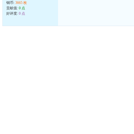
铜币:
3665 枚
贡献值:
0 点
好评度:
0 点