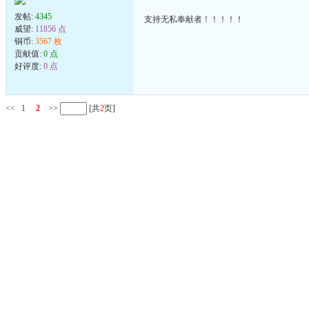
发帖:
4345
支持无私奉献者！！！！！
威望:
11856 点
铜币:
3567 枚
贡献值:
0 点
好评度:
0 点
<<
1
2
>>
[共
2
页]