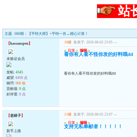
站
主题 : 060期：【平特大师】+平特一肖→精心计算！
10楼
发表于: 2026-06-02 23:05
---
【
hassanspen
】
u
回复
u
编辑
u
看你有人看不怪你发的好料哦dd
未验证会员
发帖:
4345
看你有人看不怪你发的好料哦dd
威望:
6450 点
铜币:
900 枚
贡献值:
0 点
好评度:
0 点
11楼
发表于: 2026-06-02 23:07
---
【
老林子
】
u
回复
u
编辑
u
支持无私奉献者！！！！！
新手上路