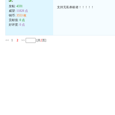
发帖:
4331
支持无私奉献者！！！！！
威望:
11828 点
铜币:
3553 枚
贡献值:
0 点
好评度:
0 点
<<
1
2
>>
[共
2
页]