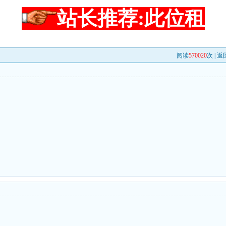
站长推荐:此位租
阅读
570020
次 |
返
d