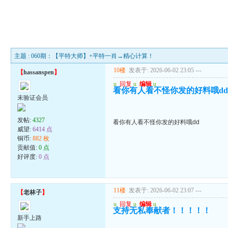
主题 : 060期：【平特大师】+平特一肖→精心计算！
10楼
发表于: 2026-06-02 23:05
---
【
hassanspen
】
u
回复
u
编辑
u
看你有人看不怪你发的好料哦d
未验证会员
发帖:
4327
看你有人看不怪你发的好料哦dd
威望:
6414 点
铜币:
882 枚
贡献值:
0 点
好评度:
0 点
11楼
发表于: 2026-06-02 23:07
---
【
老林子
】
u
回复
u
编辑
u
支持无私奉献者！！！！！
新手上路