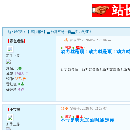
站
主题 : 060期：【博彩指路】▃神算平特一肖▃实力见证！
10楼
发表于: 2026-06-02 23:06
---
【
彩色蝴蝶
】
u
回复
u
编辑
u
动力就是顶！动力就是顶！动力
新手上路
发帖:
4388
动力就是顶！动力就是顶！动力就是顶！动
威望:
12083 点
铜币:
3673 枚
贡献值:
0 点
好评度:
0 点
11楼
发表于: 2026-06-02 23:07
---
【
小宝贝
】
u
回复
u
编辑
u
不亏是老大,加油啊,跟定你
新手上路