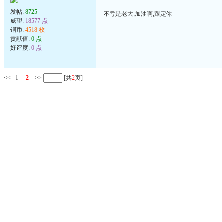
发帖:
8725
不亏是老大,加油啊,跟定你
威望:
18577 点
铜币:
4518 枚
贡献值:
0 点
好评度:
0 点
<<
1
2
>>
[共
2
页]