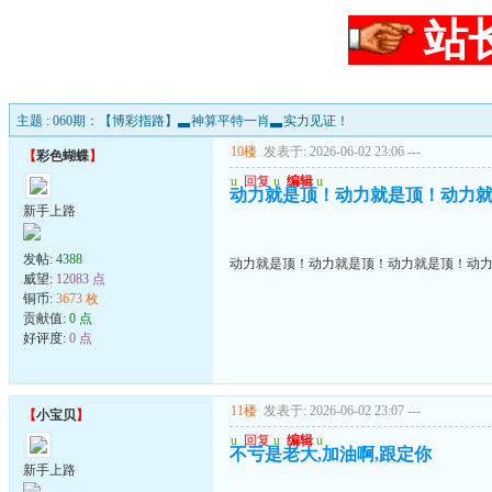
站
主题 : 060期：【博彩指路】▃神算平特一肖▃实力见证！
10楼
发表于: 2026-06-02 23:06
---
【
彩色蝴蝶
】
u
回复
u
编辑
u
动力就是顶！动力就是顶！动力
新手上路
发帖:
4388
动力就是顶！动力就是顶！动力就是顶！动
威望:
12083 点
铜币:
3673 枚
贡献值:
0 点
好评度:
0 点
11楼
发表于: 2026-06-02 23:07
---
【
小宝贝
】
u
回复
u
编辑
u
不亏是老大,加油啊,跟定你
新手上路