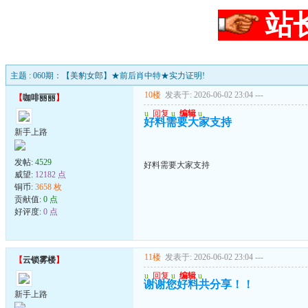
站
主题 : 060期：【美豹女郎】★前后肖中特★实力证明!
10楼
发表于: 2026-06-02 23:04
---
【
咖啡丽丽
】
u
回复
u
编辑
u
好料需要大家支持
新手上路
发帖:
4529
好料需要大家支持
威望:
12182 点
铜币:
3658 枚
贡献值:
0 点
好评度:
0 点
11楼
发表于: 2026-06-02 23:04
---
【
云锁雾楼
】
u
回复
u
编辑
u
谢谢您好料共分享！！
新手上路