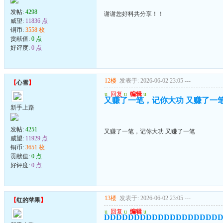
发帖:
4298
谢谢您好料共分享！！
威望:
11836 点
铜币:
3558 枚
贡献值:
0 点
好评度:
0 点
12楼
发表于: 2026-06-02 23:05
---
【
心雪
】
u
回复
u
编辑
u
又赚了一笔，记你大功 又赚了一
新手上路
发帖:
4251
又赚了一笔，记你大功 又赚了一笔
威望:
11929 点
铜币:
3651 枚
贡献值:
0 点
好评度:
0 点
13楼
发表于: 2026-06-02 23:05
---
【
红的苹果
】
u
回复
u
编辑
u
DDDDDDDDDDDDDDDDDDD