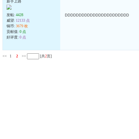
新手上路
发帖:
4428
DDDDDDDDDDDDDDDDDDDDDDD
威望:
12133 点
铜币:
3679 枚
贡献值:
0 点
好评度:
0 点
<<
1
2
>>
[共
2
页]