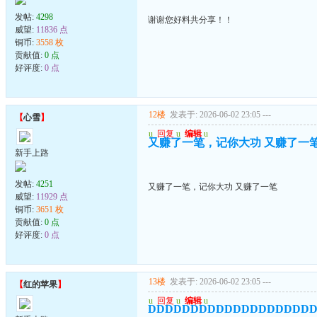
发帖:
4298
谢谢您好料共分享！！
威望:
11836 点
铜币:
3558 枚
贡献值:
0 点
好评度:
0 点
12楼
发表于: 2026-06-02 23:05
---
【
心雪
】
u
回复
u
编辑
u
又赚了一笔，记你大功 又赚了一
新手上路
发帖:
4251
又赚了一笔，记你大功 又赚了一笔
威望:
11929 点
铜币:
3651 枚
贡献值:
0 点
好评度:
0 点
13楼
发表于: 2026-06-02 23:05
---
【
红的苹果
】
u
回复
u
编辑
u
DDDDDDDDDDDDDDDDDDD