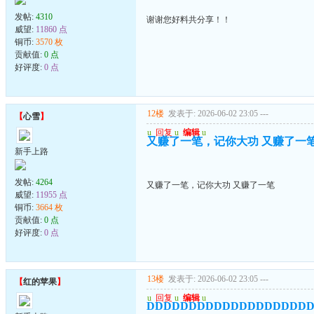
发帖:
4310
谢谢您好料共分享！！
威望:
11860 点
铜币:
3570 枚
贡献值:
0 点
好评度:
0 点
12楼
发表于: 2026-06-02 23:05
---
【
心雪
】
u
回复
u
编辑
u
又赚了一笔，记你大功 又赚了一
新手上路
发帖:
4264
又赚了一笔，记你大功 又赚了一笔
威望:
11955 点
铜币:
3664 枚
贡献值:
0 点
好评度:
0 点
13楼
发表于: 2026-06-02 23:05
---
【
红的苹果
】
u
回复
u
编辑
u
DDDDDDDDDDDDDDDDDDD