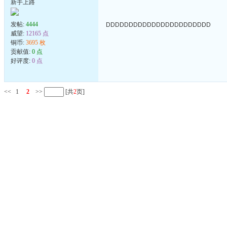
新手上路
发帖:
4444
DDDDDDDDDDDDDDDDDDDDDDD
威望:
12165 点
铜币:
3695 枚
贡献值:
0 点
好评度:
0 点
<<
1
2
>>
[共
2
页]