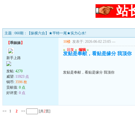
站
主题 : 060期：【纵横六合】★平特一尾★实力心水!
10楼
发表于: 2026-06-02 23:05
---
【
乖妹妹
】
u
回复
u
编辑
u
发贴是奉献，看贴是缘分 我顶你
新手上路
发帖:
4270
发贴是奉献，看贴是缘分 我顶你
威望:
11923 点
铜币:
3596 枚
贡献值:
0 点
好评度:
0 点
<<
1
2
>>
[共
2
页]