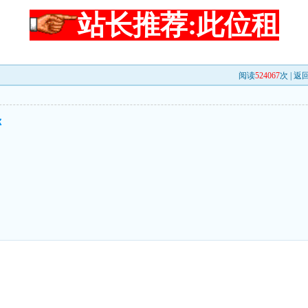
站长推荐:此位租
阅读
524067
次 |
返
你