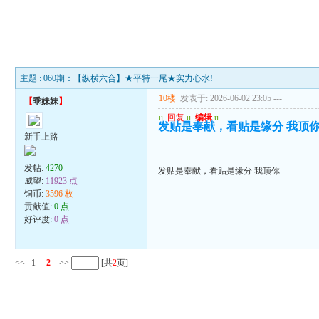
主题 : 060期：【纵横六合】★平特一尾★实力心水!
10楼
发表于: 2026-06-02 23:05
---
【
乖妹妹
】
u
回复
u
编辑
u
发贴是奉献，看贴是缘分 我顶
新手上路
发帖:
4270
发贴是奉献，看贴是缘分 我顶你
威望:
11923 点
铜币:
3596 枚
贡献值:
0 点
好评度:
0 点
<<
1
2
>>
[共
2
页]