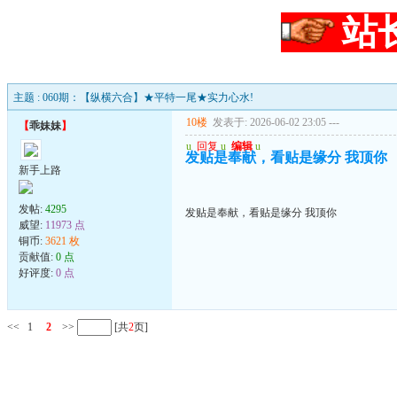
站
主题 : 060期：【纵横六合】★平特一尾★实力心水!
10楼
发表于: 2026-06-02 23:05
---
【
乖妹妹
】
u
回复
u
编辑
u
发贴是奉献，看贴是缘分 我顶你
新手上路
发帖:
4295
发贴是奉献，看贴是缘分 我顶你
威望:
11973 点
铜币:
3621 枚
贡献值:
0 点
好评度:
0 点
<<
1
2
>>
[共
2
页]