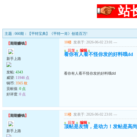
站
主题 : 060期：【平特宝典】《平特一肖》创造百万!
10楼
发表于: 2026-06-02 23:01
---
【
期期赚钱
】
u
回复
u
编辑
u
看你有人看不怪你发的好料哦dd
新手上路
发帖:
4343
看你有人看不怪你发的好料哦dd
威望:
11946 点
铜币:
3565 枚
贡献值:
0 点
好评度:
0 点
11楼
发表于: 2026-06-02 23:01
---
【
期期赚钱
】
u
回复
u
编辑
u
顶帖是友情，是动力！发帖是高
新手上路