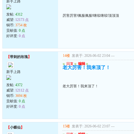
新手上路
发帖:
4312
厉害厉害!佩服佩服!继续继续!顶顶顶
威望:
12173 点
铜币:
3754 枚
贡献值:
0 点
好评度:
0 点
14楼
发表于: 2026-06-02 23:04
---
【
带刺的玫瑰
】
u
回复
u
编辑
u
老大厉害！我来顶了！
新手上路
发帖:
4372
老大厉害！我来顶了！
威望:
12112 点
铜币:
3694 枚
贡献值:
0 点
好评度:
0 点
15楼
发表于: 2026-06-02 23:07
---
【
小蝶仙
】