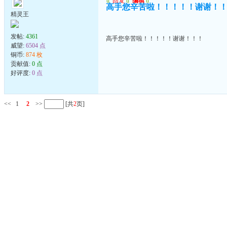
u
回复
u
编辑
u
高手您辛苦啦！！！！！谢谢！
精灵王
发帖:
4361
高手您辛苦啦！！！！！谢谢！！！
威望:
6504 点
铜币:
874 枚
贡献值:
0 点
好评度:
0 点
<<
1
2
>>
[共
2
页]