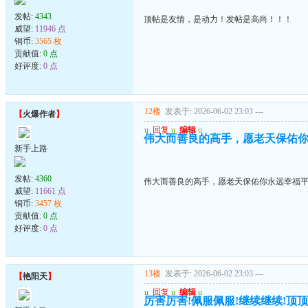
发帖:
4343
顶帖是友情，是动力！发帖是高尚！！！
威望:
11946 点
铜币:
3565 枚
贡献值:
0 点
好评度:
0 点
12楼
发表于: 2026-06-02 23:03
---
【
火爆作者
】
u
回复
u
编辑
u
伟大而善良的高手，愿老天保佑
新手上路
发帖:
4360
伟大而善良的高手，愿老天保佑你永远幸福
威望:
11661 点
铜币:
3457 枚
贡献值:
0 点
好评度:
0 点
13楼
发表于: 2026-06-02 23:03
---
【
艳阳天
】
u
回复
u
编辑
u
厉害厉害!佩服佩服!继续继续!顶