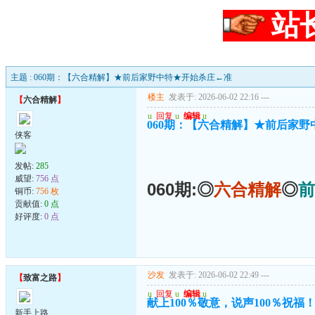
站
主题 : 060期：【六合精解】★前后家野中特★开始杀庄←准
楼主
发表于: 2026-06-02 22:16
---
【
六合精解
】
u
回复
u
编辑
u
060期：【六合精解】★前后家
侠客
发帖:
285
威望:
756 点
060期:◎
六合精解
◎
前
铜币:
756 枚
贡献值:
0 点
好评度:
0 点
沙发
发表于: 2026-06-02 22:49
---
【
致富之路
】
u
回复
u
编辑
u
献上100％敬意，说声100％祝福
新手上路