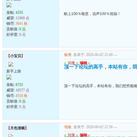
发帖:
4335
献上100％敬意，说声100％祝福！
威望:
11969 点
铜币:
3641 枚
贡献值:
0 点
好评度:
0 点
板凳
发表于: 2026-06-02 22:49
---
【
小宝贝
】
u
回复
u
编辑
u
顶一下论坛的高手，本站有你，
新手上路
发帖:
8725
顶一下论坛的高手，本站有你，我们想穷都
威望:
18577 点
铜币:
4518 枚
贡献值:
0 点
好评度:
0 点
地板
发表于: 2026-06-02 22:50
---
【
月色清幽
】
u
回复
u
编辑
u