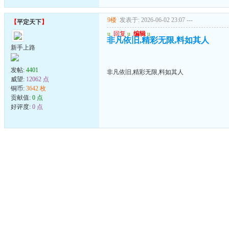
9楼
发表于: 2026-06-02 23:07
---
【
平定天下
】
u
回复
u
编辑
u
非凡依旧,精彩无限,料如其人
新手上路
发帖:
4401
非凡依旧,精彩无限,料如其人
威望:
12062 点
铜币:
3642 枚
贡献值:
0 点
好评度:
0 点