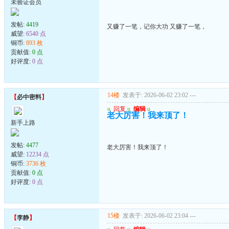
未验证会员
发帖:
4419
又赚了一笔，记你大功 又赚了一笔，
威望:
6540 点
铜币:
893 枚
贡献值:
0 点
好评度:
0 点
14楼
发表于: 2026-06-02 23:02
---
【
必中密料
】
u
回复
u
编辑
u
老大厉害！我来顶了！
新手上路
发帖:
4477
老大厉害！我来顶了！
威望:
12234 点
铜币:
3736 枚
贡献值:
0 点
好评度:
0 点
15楼
发表于: 2026-06-02 23:04
---
【
李静
】