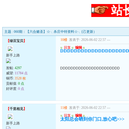
站
主题 : 060期：【六合赌圣】☆╮杀庄中特资料☆╮{己更新）
10楼
发表于: 2026-06-02 22:57
---
【
绿豆宝贝
】
u
回复
u
编辑
u
DDDDDDDDDDDDDDDDDDD
新手上路
发帖:
4297
DDDDDDDDDDDDDDDDDDDDDDD
威望:
11784 点
铜币:
3528 枚
贡献值:
0 点
好评度:
0 点
11楼
发表于: 2026-06-02 22:57
---
【
千里相见
】
u
回复
u
编辑
u
太阳总会晒到你门口,放心吧>>>
新手上路