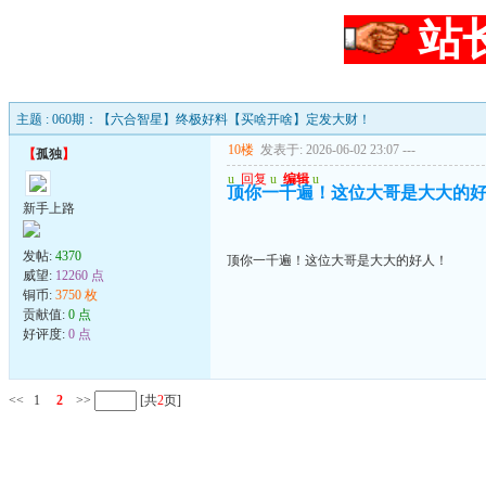
站
主题 : 060期：【六合智星】终极好料【买啥开啥】定发大财！
10楼
发表于: 2026-06-02 23:07
---
【
孤独
】
u
回复
u
编辑
u
顶你一千遍！这位大哥是大大的
新手上路
发帖:
4370
顶你一千遍！这位大哥是大大的好人！
威望:
12260 点
铜币:
3750 枚
贡献值:
0 点
好评度:
0 点
<<
1
2
>>
[共
2
页]