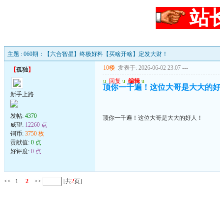
站
主题 : 060期：【六合智星】终极好料【买啥开啥】定发大财！
10楼
发表于: 2026-06-02 23:07
---
【
孤独
】
u
回复
u
编辑
u
顶你一千遍！这位大哥是大大的
新手上路
发帖:
4370
顶你一千遍！这位大哥是大大的好人！
威望:
12260 点
铜币:
3750 枚
贡献值:
0 点
好评度:
0 点
<<
1
2
>>
[共
2
页]