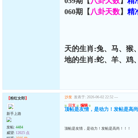
059期【
八卦天数
】
精
060期【
八卦天数
】
精
天的生肖:兔、马、猴、
地的生肖:蛇、羊、鸡
沙发
发表于: 2026-06-02 22:52
---
【
粉红女郎
】
u
回复
u
编辑
u
顶帖是友情，是动力！发帖是高
新手上路
发帖:
4484
顶帖是友情，是动力！发帖是高尚！！！
威望:
12025 点