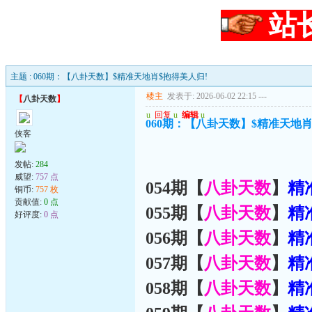
站
主题 : 060期：【八卦天数】$精准天地肖$抱得美人归!
楼主
发表于: 2026-06-02 22:15
---
【
八卦天数
】
u
回复
u
编辑
u
060期：【八卦天数】$精准天地肖
侠客
发帖:
284
威望:
757 点
054期【
八卦天数
】
精
铜币:
757 枚
贡献值:
0 点
055期【
八卦天数
】
精
好评度:
0 点
056期【
八卦天数
】
精
057期【
八卦天数
】
精
058期【
八卦天数
】
精