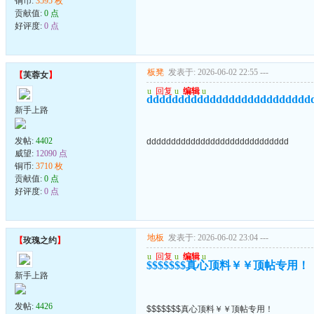
铜币:
3595 枚
贡献值:
0 点
好评度:
0 点
板凳
发表于: 2026-06-02 22:55
---
【
芙蓉女
】
u
回复
u
编辑
u
dddddddddddddddddddddddddd
新手上路
发帖:
4402
ddddddddddddddddddddddddddddd
威望:
12090 点
铜币:
3710 枚
贡献值:
0 点
好评度:
0 点
地板
发表于: 2026-06-02 23:04
---
【
玫瑰之约
】
u
回复
u
编辑
u
$$$$$$$真心顶料￥￥顶帖专用！
新手上路
发帖:
4426
$$$$$$$真心顶料￥￥顶帖专用！