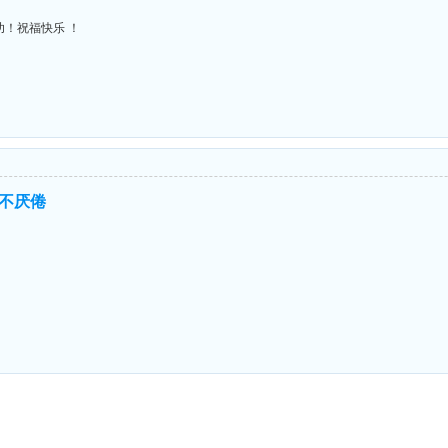
功！祝福快乐 ！
不厌倦