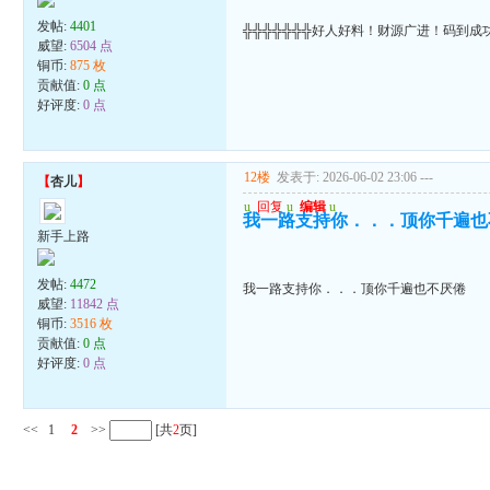
发帖:
4401
╬╬╬╬╬╬╬好人好料！财源广进！码到成
威望:
6504 点
铜币:
875 枚
贡献值:
0 点
好评度:
0 点
12楼
发表于: 2026-06-02 23:06
---
【
杏儿
】
u
回复
u
编辑
u
我一路支持你．．．顶你千遍也
新手上路
发帖:
4472
我一路支持你．．．顶你千遍也不厌倦
威望:
11842 点
铜币:
3516 枚
贡献值:
0 点
好评度:
0 点
<<
1
2
>>
[共
2
页]