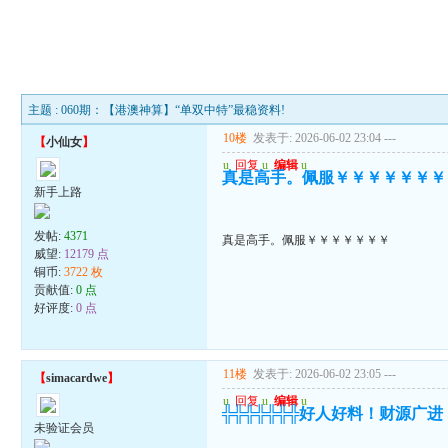
主题 : 060期：【港澳神算】“单双中特”最稳资料!
10楼
发表于: 2026-06-02 23:04
---
【
小仙女
】
u
回复
u
编辑
u
真是高手。佩服￥￥￥￥￥￥￥
新手上路
发帖:
4371
真是高手。佩服￥￥￥￥￥￥￥
威望:
12179 点
铜币:
3722 枚
贡献值:
0 点
好评度:
0 点
11楼
发表于: 2026-06-02 23:05
---
【
simacardwe
】
u
回复
u
编辑
u
╬╬╬╬╬╬╬好人好料！财源广
未验证会员