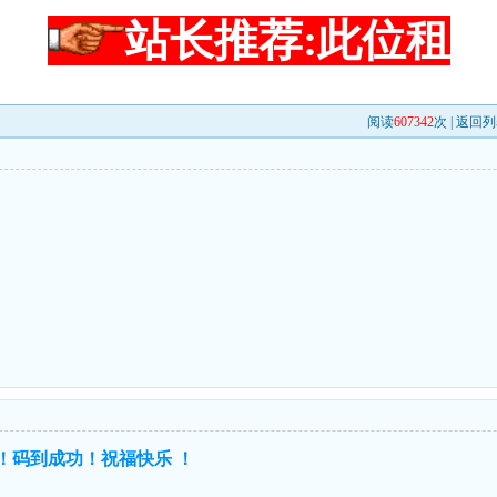
站长推荐:此位租
阅读
607342
次 |
返回列
进！码到成功！祝福快乐 ！