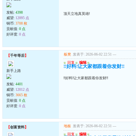
发帖:
4398
顶天立地真英雄!
威望:
12095 点
铜币:
3708 枚
贡献值:
0 点
好评度:
0 点
板凳
发表于: 2026-06-02 22:51
---
【
千年等后
】
u
回复
u
编辑
u
!!好料!让大家都跟着你发财!!
新手上路
!!好料!让大家都跟着你发财!!
发帖:
4401
威望:
12012 点
铜币:
3665 枚
贡献值:
0 点
好评度:
0 点
地板
发表于: 2026-06-02 22:51
---
【
创富资料
】
u
回复
u
编辑
u