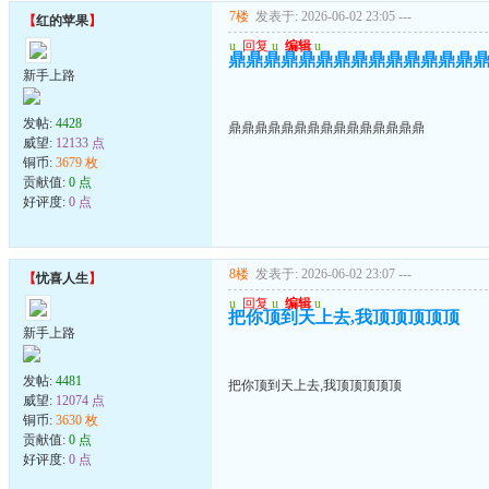
7楼
发表于: 2026-06-02 23:05
---
【
红的苹果
】
u
回复
u
编辑
u
鼎鼎鼎鼎鼎鼎鼎鼎鼎鼎鼎鼎鼎鼎
新手上路
发帖:
4428
鼎鼎鼎鼎鼎鼎鼎鼎鼎鼎鼎鼎鼎鼎鼎
威望:
12133 点
铜币:
3679 枚
贡献值:
0 点
好评度:
0 点
8楼
发表于: 2026-06-02 23:07
---
【
忧喜人生
】
u
回复
u
编辑
u
把你顶到天上去,我顶顶顶顶顶
新手上路
发帖:
4481
把你顶到天上去,我顶顶顶顶顶
威望:
12074 点
铜币:
3630 枚
贡献值:
0 点
好评度:
0 点