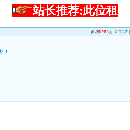
站长推荐:此位租
阅读
517658
次 |
返回列表
料！