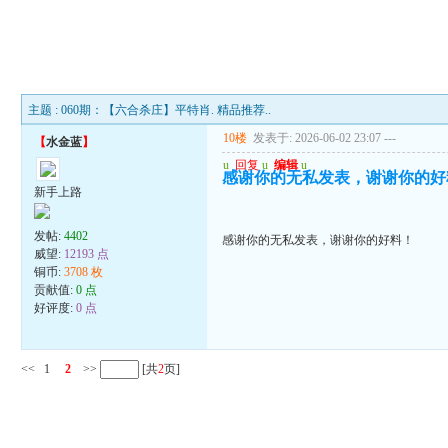
主题 : 060期：【六合杀庄】平特肖. 精品推荐..
10楼
发表于: 2026-06-02 23:07
---
【
水金蓝
】
u
回复
u
编辑
u
感谢你的无私发表，谢谢你的好
新手上路
发帖:
4402
感谢你的无私发表，谢谢你的好料！
威望:
12193 点
铜币:
3708 枚
贡献值:
0 点
好评度:
0 点
<<
1
2
>>
[共
2
页]