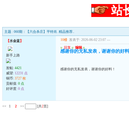
站
主题 : 060期：【六合杀庄】平特肖. 精品推荐..
10楼
发表于: 2026-06-02 23:07
---
【
水金蓝
】
u
回复
u
编辑
u
感谢你的无私发表，谢谢你的好
新手上路
发帖:
4421
感谢你的无私发表，谢谢你的好料！
威望:
12231 点
铜币:
3727 枚
贡献值:
0 点
好评度:
0 点
<<
1
2
>>
[共
2
页]