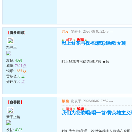
沙发
发表于: 2026-06-02 22:49
---
【
喜多郎郎
】
u
回复
u
编辑
u
献上鲜花与祝福!精彩继续!★顶
精灵王
发帖:
4698
献上鲜花与祝福!精彩继续!★顶
威望:
7304 点
铜币:
1655 枚
贡献值:
0 点
好评度:
0 点
板凳
发表于: 2026-06-02 22:52
---
【
血菩提
】
u
回复
u
编辑
u
我们为您歌唱;唱一首:赞英雄主义
新手上路
发帖:
4392
我们为您歌唱;唱一首:赞英雄主义歌遍布全国!