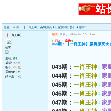
站
主题 : 060期：【一肖王神】赢得漂亮★〖家禽与野兽〗★连中!
楼主
发表于: 2026-06-02 22:14
---
【
一肖王神
】
u
回复
u
编辑
u
060期：【一肖王神】赢得漂亮★
侠客
发帖:
281
威望:
755 点
043期：
一肖王神
♀
家
铜币:
755 枚
贡献值:
0 点
044期：
一肖王神
♀
家
好评度:
0 点
045期：
一肖王神
♀
家
046期：
一肖王神
♀
家
047期：
一肖王神
♀
家