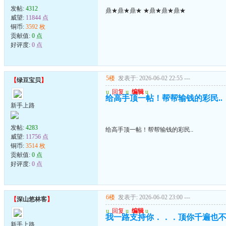
发帖:
4312
鼎★鼎★鼎★ ★鼎★鼎★鼎★
威望:
11844 点
铜币:
3592 枚
贡献值:
0 点
好评度:
0 点
5楼
发表于: 2026-06-02 22:55
---
【
绿豆宝贝
】
u
回复
u
编辑
u
给高手顶一帖！帮帮输钱的彩民..
新手上路
发帖:
4283
给高手顶一帖！帮帮输钱的彩民..
威望:
11756 点
铜币:
3514 枚
贡献值:
0 点
好评度:
0 点
6楼
发表于: 2026-06-02 23:00
---
【
深山悠林客
】
u
回复
u
编辑
u
我一路支持你．．．顶你千遍也
新手上路