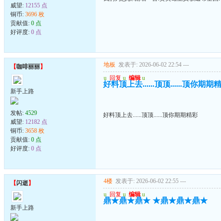
威望:
12155 点
铜币:
3696 枚
贡献值:
0 点
好评度:
0 点
地板
发表于: 2026-06-02 22:54
---
【
咖啡丽丽
】
u
回复
u
编辑
u
好料顶上去......顶顶......顶你期期
新手上路
发帖:
4529
好料顶上去......顶顶......顶你期期精彩
威望:
12182 点
铜币:
3658 枚
贡献值:
0 点
好评度:
0 点
4楼
发表于: 2026-06-02 22:55
---
【
闪逝
】
u
回复
u
编辑
u
鼎★鼎★鼎★ ★鼎★鼎★鼎★
新手上路