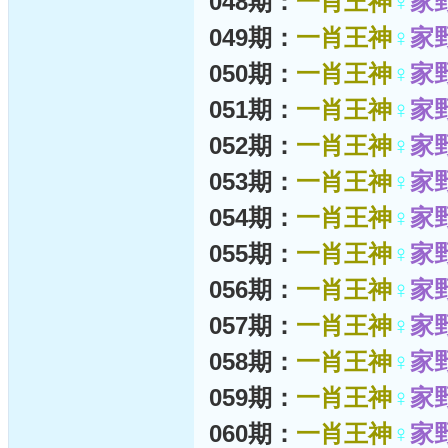
048期：
一肖王神
♀
家
049期：
一肖王神
♀
家
050期：
一肖王神
♀
家
051期：
一肖王神
♀
家
052期：
一肖王神
♀
家
053期：
一肖王神
♀
家
054期：
一肖王神
♀
家
055期：
一肖王神
♀
家
056期：
一肖王神
♀
家
057期：
一肖王神
♀
家
058期：
一肖王神
♀
家
059期：
一肖王神
♀
家
060期：
一肖王神
♀
家