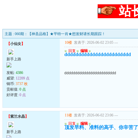
站
主题 : 060期：【神圣品格】★平特一肖★想发财请长期跟踪！
10楼
发表于: 2026-06-02 23:05
---
【
小仙女
】
u
回复
u
编辑
u
dddddddddddddddddddddddd
新手上路
发帖:
4386
dddddddddddddddddddddddd
威望:
12209 点
铜币:
3737 枚
贡献值:
0 点
好评度:
0 点
11楼
发表于: 2026-06-02 23:06
---
【
紫兰水晶
】
u
回复
u
编辑
u
顶发早料、准料的高手、你辛苦
新手上路