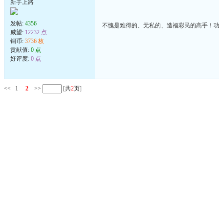
新手上路
发帖:
4356
不愧是难得的、无私的、造福彩民的高手！
威望:
12232 点
铜币:
3736 枚
贡献值:
0 点
好评度:
0 点
<<
1
2
>>
[共
2
页]