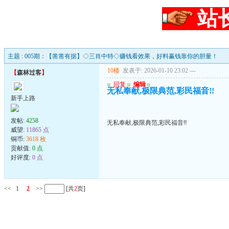
站
主题 : 005期：【凿凿有据】◇三肖中特◇赚钱看效果，好料赢钱靠你的胆量！
10楼
发表于: 2026-01-10 23:02
---
【
森林过客
】
u
回复
u
编辑
u
无私奉献,极限典范,彩民福音!!
新手上路
发帖:
4258
无私奉献,极限典范,彩民福音!!
威望:
11865 点
铜币:
3618 枚
贡献值:
0 点
好评度:
0 点
<<
1
2
>>
[共
2
页]